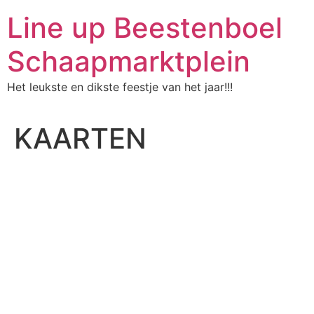
Ga
Line up Beestenboel
naar
de
Schaapmarktplein
inhoud
Het leukste en dikste feestje van het jaar!!!
KAARTEN