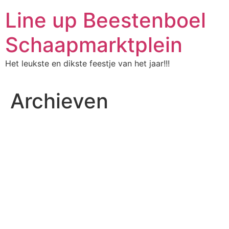
Ga
Line up Beestenboel
naar
de
Schaapmarktplein
inhoud
Het leukste en dikste feestje van het jaar!!!
Archieven