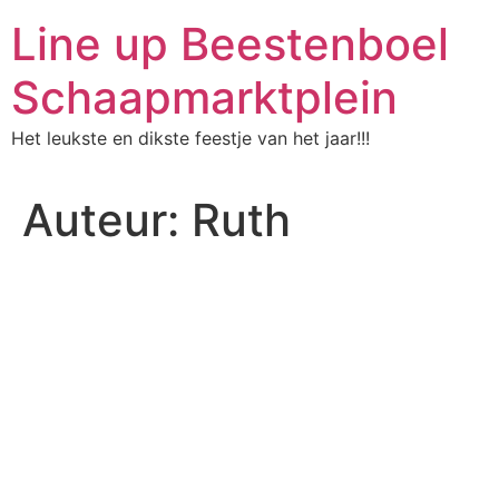
Ga
Line up Beestenboel
naar
de
Schaapmarktplein
inhoud
Het leukste en dikste feestje van het jaar!!!
Auteur:
Ruth